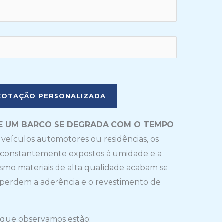
P
l
e
a
DE UM BARCO SE DEGRADA COM O TEMPO
s
e veículos automotores ou residências, os
e
o constantemente expostos à umidade e a
l
esmo materiais de alta qualidade acabam se
e
 perdem a aderência e o revestimento de
a
v
 que observamos estão: