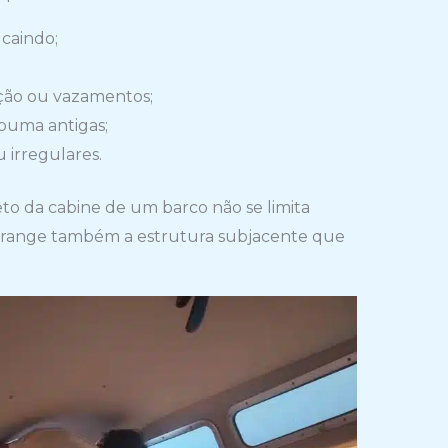
e
t
 caindo;
h
i
ção ou vazamentos;
s
puma antigas;
f
 irregulares.
i
o da cabine de um barco não se limita
e
 abrange também a estrutura subjacente que
l
d
e
m
p
t
y
.