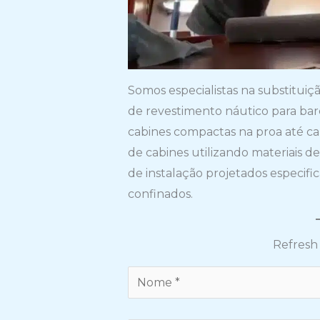
Somos especialistas na substitui
de revestimento náutico para bar
cabines compactas na proa até ca
de cabines utilizando materiais 
de instalação projetados especif
confinados.
Refresh 