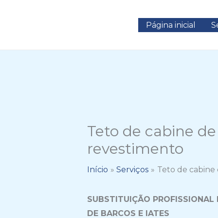
Ir
para
Página inicial
S
o
conteúdo
Teto de cabine de
revestimento
Início
Serviços
Teto de cabine
SUBSTITUIÇÃO PROFISSIONAL 
DE BARCOS E IATES