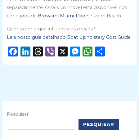
y
separadamente. O serviço móvel está disponível nos
.
condados de
Broward
,
Miami-Dade
e Palm Beach
Quer saber o que influencia os preços?
Leia nosso guia detalhado Boat Upholstery Cost Guide
.
F
Li
T
Vi
X
M
W
S
a
n
h
b
e
h
h
c
k
re
er
ss
a
ar
e
e
a
e
ts
e
b
dI
d
n
A
o
n
s
g
p
o
er
p
Pesquisar
k
PESQUISAR