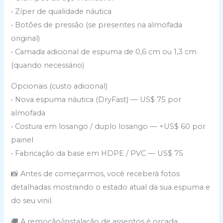
a
• Zíper de qualidade náutica
v
• Botões de pressão (se presentes na almofada
e
original)
t
• Camada adicional de espuma de 0,6 cm ou 1,3 cm
h
(quando necessário)
i
Opcionais (custo adicional)
s
• Nova espuma náutica (DryFast) — US$ 75 por
f
almofada
i
• Costura em losango / duplo losango — +US$ 60 por
e
painel
l
• Fabricação da base em HDPE / PVC — US$ 75
d
e
📸 Antes de começarmos, você receberá fotos
m
detalhadas mostrando o estado atual da sua espuma e
p
do seu vinil.
t
🚚 A remoção/instalação de assentos é orçada