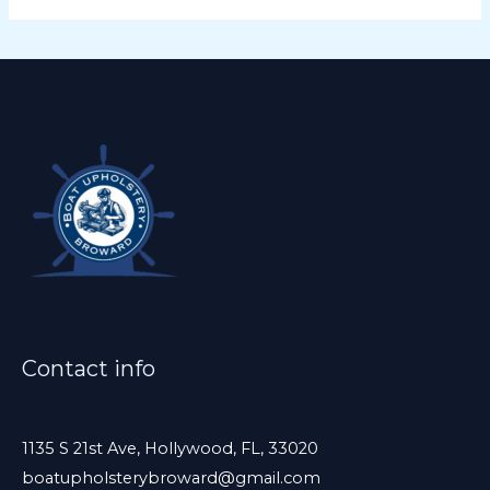
a
s
e
l
e
a
v
e
t
h
i
s
Contact info
f
i
e
1135 S 21st Ave, Hollywood, FL, 33020
boatupholsterybroward@gmail.com
l