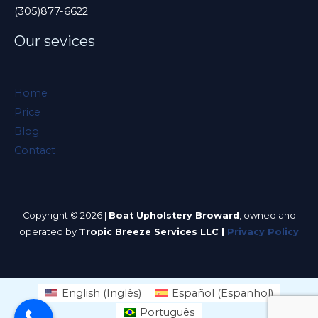
(305)877-6622
d
e
Our sevices
m
p
Home
t
Price
y
Blog
.
Contact
Copyright © 2026 |
Boat Upholstery Broward
, owned and
operated by
Tropic Breeze Services LLC |
Privacy Policy
English
(
Inglês
)
Español
(
Espanhol
)
Português