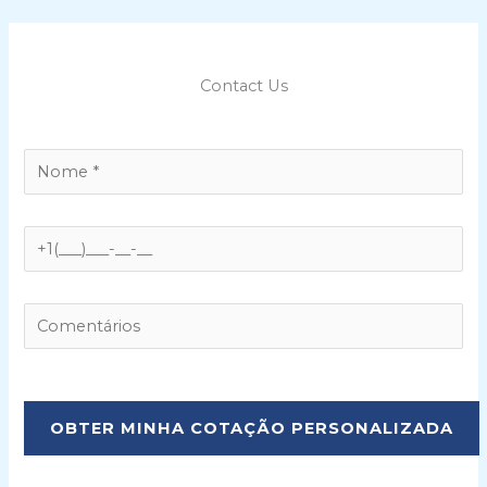
Contact Us
P
l
e