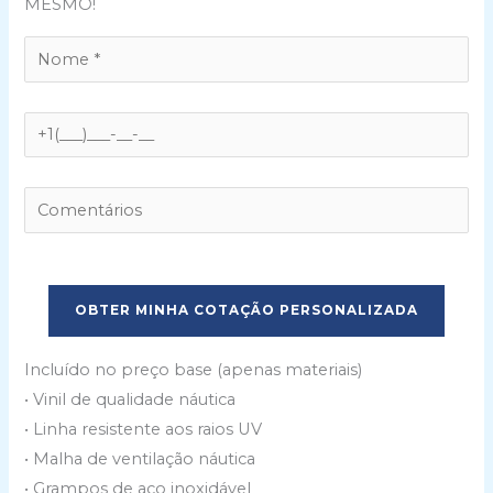
MESMO!
P
l
e
a
Incluído no preço base (apenas materiais)
s
• Vinil de qualidade náutica
e
• Linha resistente aos raios UV
l
• Malha de ventilação náutica
e
• Grampos de aço inoxidável