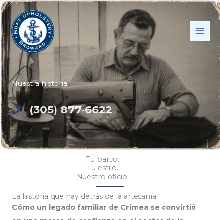
Ir
al
contenido
Nuestra historia
(305) 877-6622
Tu barco.
Tu estilo.
Nuestro oficio.
La historia que hay detrás de la artesanía
Cómo un legado familiar de Crimea se convirtió