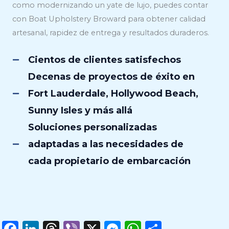
como modernizando un yate de lujo, puedes contar
con Boat Upholstery Broward para obtener calidad
artesanal, rapidez de entrega y resultados duraderos.
Cientos de clientes satisfechos
Decenas de proyectos de éxito en
Fort Lauderdale, Hollywood Beach,
Sunny Isles y más allá
Soluciones personalizadas
adaptadas a las necesidades de
cada propietario de embarcación
F
Li
T
Vi
X
M
W
C