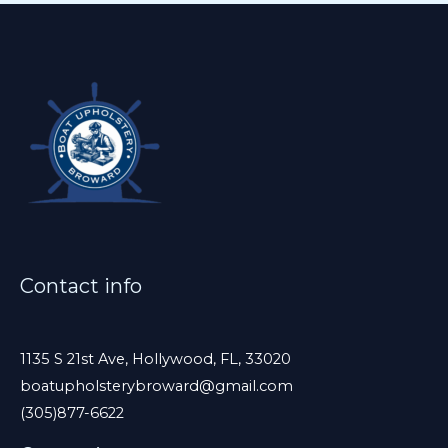
v
o
r
,
d
e
j
a
e
s
Contact info
t
e
c
1135 S 21st Ave, Hollywood, FL, 33020
boatupholsterybroward@gmail.com
a
(305)877-6622
m
p