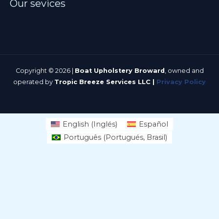
Our sevices
o
v
a
c
í
Copyright © 2026 |
Boat Upholstery Broward
, owned and
operated by
Tropic Breeze Services LLC |
Privacy Policy
o
.
English
(
Inglés
)
Español
Português
(
Portugués, Brasil
)