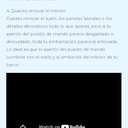
4. Quieres renovar el interior
Puedes renovar el suelo, los paneles laterales o los
detalles decorativos todo lo que quieras, pero si tu
asiento del puesto de mando parece desgastado o
descuidado, toda tu embarcación parecerá anticuada.
Lo ideal es que el asiento del puesto de mando
combine con el estilo y el ambiente del interior de tu
barco.