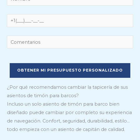
P
o
r
f
¿Por qué recomendamos cambiar la tapicería de sus
a
asientos de timón para barcos?
v
Incluso un solo asiento de timón para barco bien
o
diseñado puede cambiar por completo su experiencia
r
de navegación. Confort, seguridad, durabilidad, estilo…
,
todo empieza con un asiento de capitán de calidad.
d