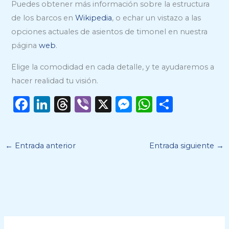
Puedes obtener más información sobre la estructura
e
de los barcos en
Wikipedia
, o echar un vistazo a las
j
opciones actuales de asientos de timonel en nuestra
a
página
web
.
e
s
Elige la comodidad en cada detalle, y te ayudaremos a
t
hacer realidad tu visión.
e
F
Li
T
Vi
X
M
W
C
c
a
n
h
b
e
h
o
a
c
k
re
er
ss
a
m
m
←
Entrada anterior
Entrada siguiente
→
p
e
e
a
e
ts
p
o
b
dI
d
n
A
ar
v
o
n
s
g
p
ti
a
o
er
p
r
c
k
í