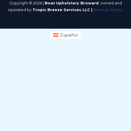
í
Copyright © 2026 |
Boat Upholstery Broward
, owned and
operated by
Tropic Breeze Services LLC |
Privacy Policy
o
.
Español