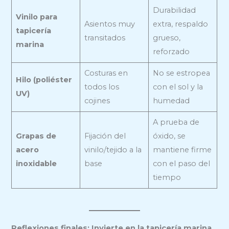
Durabilidad
Vinilo para
Asientos muy
extra, respaldo
tapicería
transitados
grueso,
marina
reforzado
Costuras en
No se estropea
Hilo (poliéster
todos los
con el sol y la
UV)
cojines
humedad
A prueba de
Grapas de
Fijación del
óxido, se
acero
vinilo/tejido a la
mantiene firme
inoxidable
base
con el paso del
tiempo
Reflexiones finales: Invierte en la tapicería marina