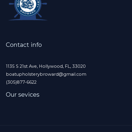
e
j
a
e
s
Contact info
t
e
c
1135 S 21st Ave, Hollywood, FL, 33020
boatupholsterybroward@gmail.com
a
(305)877-6622
m
p
Our sevices
o
v
a
c