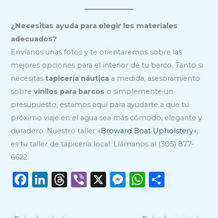
¿Necesitas ayuda para elegir los materiales
adecuados?
Envíanos unas fotos y te orientaremos sobre las
mejores opciones para el interior de tu barco. Tanto si
necesitas
tapicería náutica
a medida, asesoramiento
sobre
vinilos para barcos
o simplemente un
presupuesto, estamos aquí para ayudarte a que tu
próximo viaje en el agua sea más cómodo, elegante y
duradero. Nuestro taller «
Broward Boat Upholstery
«,
es tu taller de tapicería local. Llámanos al (305) 877-
6622.
F
Li
T
Vi
X
M
W
C
a
n
h
b
e
h
o
c
k
re
er
ss
a
m